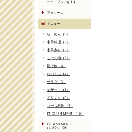
オードブルできます！
宴会コース
メニュー
らーめん（9）
中華料理（5）
中華点心（2）
ごはん物（5）
揚げ物（4）
おつまみ（4）
サラダ（3）
デザート（1）
ドリンク（9）
コース料理（4）
ENGLISH MENU（10）
ENGLSH MENU
(11:30~14:00)