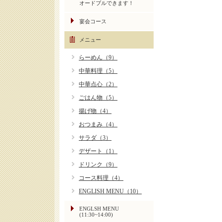
オードブルできます！
宴会コース
メニュー
らーめん（9）
中華料理（5）
中華点心（2）
ごはん物（5）
揚げ物（4）
おつまみ（4）
サラダ（3）
デザート（1）
ドリンク（9）
コース料理（4）
ENGLISH MENU（10）
ENGLSH MENU
(11:30~14:00)