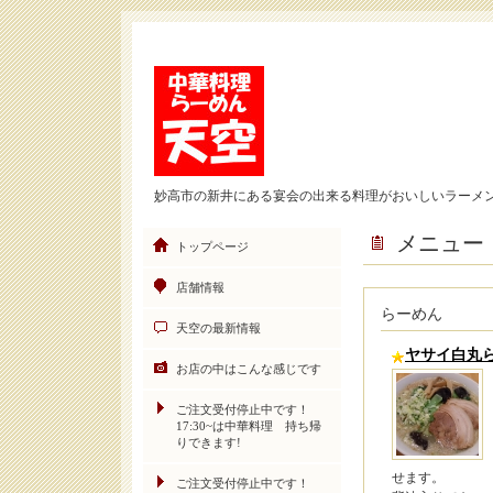
妙高市の新井にある宴会の出来る料理がおいしいラーメ
メニュー
トップページ
店舗情報
らーめん
天空の最新情報
ヤサイ白丸
お店の中はこんな感じです
ご注文受付停止中です！
17:30~は中華料理 持ち帰
りできます!
せます。
ご注文受付停止中です！