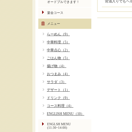
背油入りでもヘ
オードブルできます！
宴会コース
メニュー
らーめん（9）
中華料理（5）
中華点心（2）
ごはん物（5）
揚げ物（4）
おつまみ（4）
サラダ（3）
デザート（1）
ドリンク（9）
コース料理（4）
ENGLISH MENU（10）
ENGLSH MENU
(11:30~14:00)