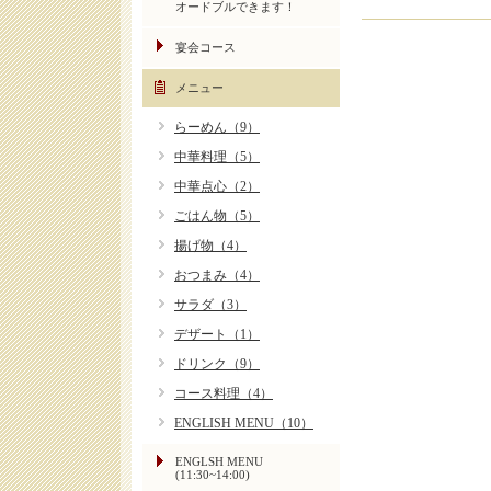
オードブルできます！
宴会コース
メニュー
らーめん（9）
中華料理（5）
中華点心（2）
ごはん物（5）
揚げ物（4）
おつまみ（4）
サラダ（3）
デザート（1）
ドリンク（9）
コース料理（4）
ENGLISH MENU（10）
ENGLSH MENU
(11:30~14:00)