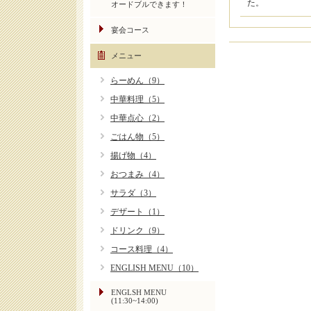
た。
オードブルできます！
宴会コース
メニュー
らーめん（9）
中華料理（5）
中華点心（2）
ごはん物（5）
揚げ物（4）
おつまみ（4）
サラダ（3）
デザート（1）
ドリンク（9）
コース料理（4）
ENGLISH MENU（10）
ENGLSH MENU
(11:30~14:00)